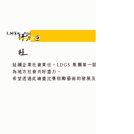
​主辦單位:力大葛時集團
評分過
程
延續企業社會責任，LDGS 集團第一屆的繪畫徵選比
為地方社會共好盡力。
希望透過此繪畫比賽鼓勵藝術的發展及學生們的繪畫能